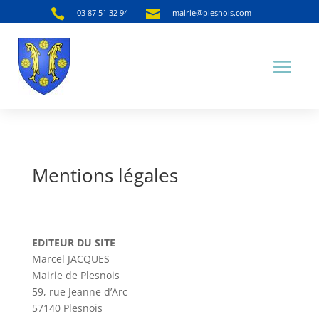


03 87 51 32 94
mairie@plesnois.com
Mentions légales
EDITEUR DU SITE
Marcel JACQUES
Mairie de Plesnois
59, rue Jeanne d’Arc
57140 Plesnois