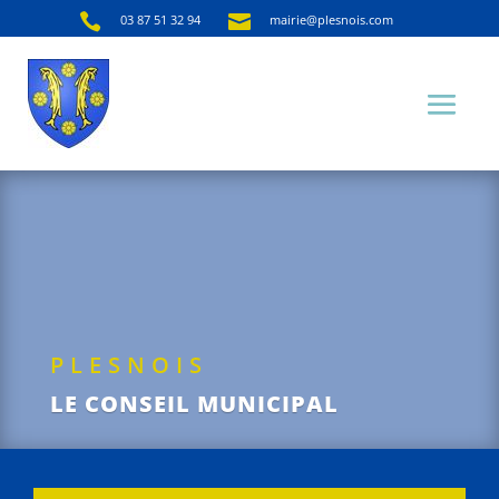


03 87 51 32 94
mairie@plesnois.com
PLESNOIS
LE CONSEIL MUNICIPAL