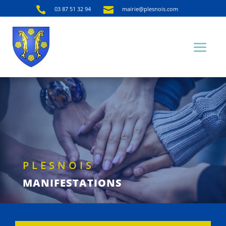


03 87 51 32 94
mairie@plesnois.com
PLESNOIS
MANIFESTATIONS