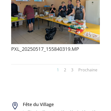
PXL_20250517_155840319.MP
1
2
3
Prochaine
Fête du Village
