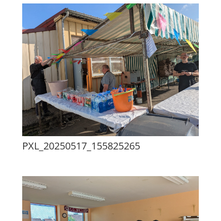
PXL_20250517_155825265